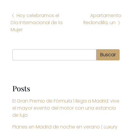
Navegación de entradas
Hoy celebramos el
Apartamento
Día Internacional de la
Redondilla, un
Mujer
Buscar
Buscar
Posts
El Gran Premio de Fórmula 1 llega a Madrid: vive
el mayor evento del motor con una estancia
de lujo
Planes en Madrid de noche en verano | Luxury