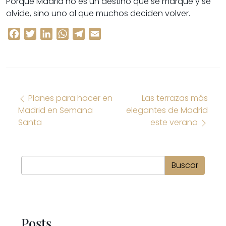
Porque Madrid no es un destino que se marque y se
olvide, sino uno al que muchos deciden volver.
Facebook
Twitter
LinkedIn
WhatsApp
Telegram
Email
Navegación de entradas
Planes para hacer en
Las terrazas más
Madrid en Semana
elegantes de Madrid
Santa
este verano
Buscar
Buscar
Posts