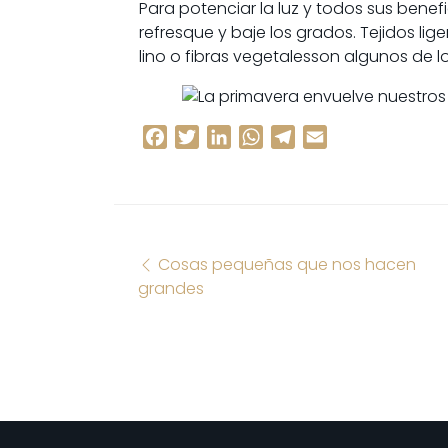
Para potenciar la luz y todos sus benef
refresque y baje los grados. Tejidos lig
lino o fibras vegetalesson algunos de 
Facebook
Twitter
LinkedIn
WhatsApp
Telegram
Email
Navegación de entrad
Cosas pequeñas que nos hacen
grandes