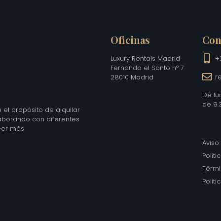
Oficinas
Con
Luxury Rentals Madrid
+
Fernando el Santo nº 7
r
28010 Madrid
De lu
de 9.
el propósito de alquilar
laborando con diferentes
eer más
Aviso
Polít
Térm
Polít