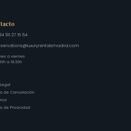
tacto
34 911 27 15 64
eservations@luxuryrentalsmadrid.com
nes a viernes
30h a 19.30h
 Legal
ica de Cancelación
inos
ica de Privacidad