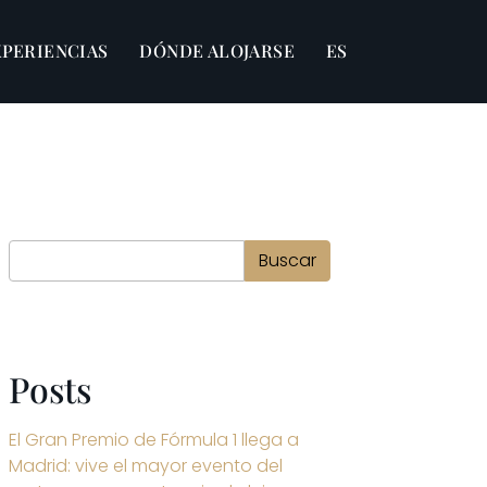
XPERIENCIAS
DÓNDE ALOJARSE
ES
Buscar
Buscar
Posts
El Gran Premio de Fórmula 1 llega a
Madrid: vive el mayor evento del