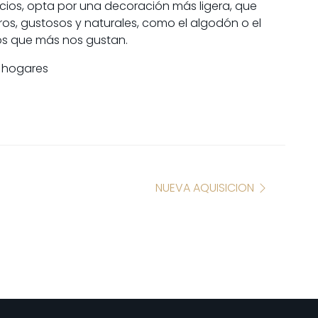
icios, opta por una decoración más ligera, que
eros, gustosos y naturales, como el algodón o el
los que más nos gustan.
as
NUEVA AQUISICION